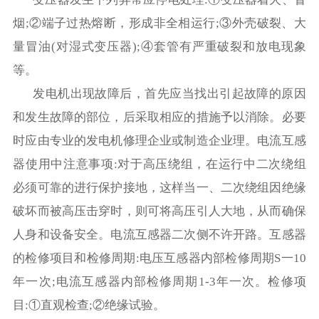
烟
;
②端子过热熔断，形成非全相运行
;
③外壳破裂、大
量冒油
(
对湿式变压器
);
④套管有严重破裂和放电现象
等。
发电机出现故障后，首先应当找出引起故障的原因
和发生故障的部位，后采取相应的措施予以消除。必要
时应由专业的发电机修理企业或制造企业理。电流互感
器使用中注意事项
:
对于高压绕组，在运行中二次绕组
必须可靠的进行保护接地，这样当一、二次绕组因绝缘
破坏而被高压击穿时，则可将高压引人大地，从而确保
人身和设备安全。电流互感器二次侧不许开路。互感器
的检修项目和检修周期
:
电压互感器内部检修周期
S
一
10
年一次
;
电流互感器内部检修周期
1-3
年一次。检修项
目
:
①直观检查
;
②绝缘试验。