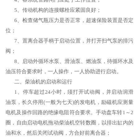
5
、传动机构的连接螺栓应紧固良好；
6
、检查储气瓶压力是否正常，超速保险装置是否定
位；
7
、置离合器手柄于启动位置，并打开扫气泵的排污
阀；
8
、启动外循环水泵、滑油泵、燃油泵，待循环水及
油压符合要求时，一人操作，一人协助进行启动。
二、柴油机的启动和运行
1
、停车超过
24
小时，须打开试动阀，并启动润滑
油泵，长久停用
(
一般为七天
)
的发电机，励磁机应测量
电机及操作回路的绝缘电阻符合要求。手动盘车转
1
～
2
圈，自由启动电机拖动柴油机空转数圈，以排出缸内的
油和水，然后关闭试动阀，方合好前离合器；